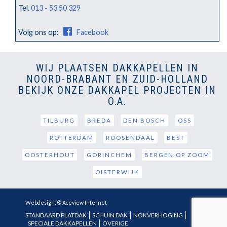
Tel.
013 - 53 50 329
Volg ons op:
Facebook
WIJ PLAATSEN DAKKAPELLEN IN
NOORD-BRABANT EN ZUID-HOLLAND
BEKIJK ONZE DAKKAPEL PROJECTEN IN
O.A.
TILBURG
BREDA
DEN BOSCH
OSS
ROTTERDAM
ROOSENDAAL
BEST
OOSTERHOUT
GORINCHEM
BERGEN OP ZOOM
OISTERWIJK
Webdesign: © Aceview Internet
STANDAARD PLATDAK
SCHUIN DAK
NOKVERHOGING
SPECIALE DAKKAPELLEN
OVERIGE