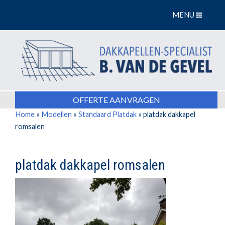
MENU
OFFERTE AANVRAGEN
Home
»
Modellen
»
Standaard Platdak
»
platdak dakkapel
romsalen
platdak dakkapel romsalen