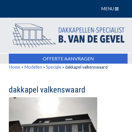
MENU
OFFERTE AANVRAGEN
Home
»
Modellen
»
Speciale
»
dakkapel valkenswaard
dakkapel valkenswaard