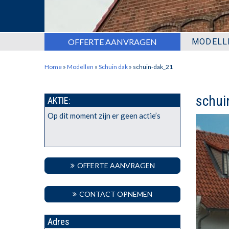
OFFERTE AANVRAGEN
MODELL
Home
»
Modellen
»
Schuin dak
»
schuin-dak_21
schui
AKTIE:
Op dit moment zijn er geen actie’s
OFFERTE AANVRAGEN
CONTACT OPNEMEN
Adres