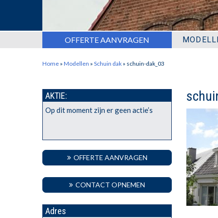
OFFERTE AANVRAGEN
MODELL
Home
»
Modellen
»
Schuin dak
»
schuin-dak_03
schui
AKTIE:
Op dit moment zijn er geen actie’s
OFFERTE AANVRAGEN
CONTACT OPNEMEN
Adres