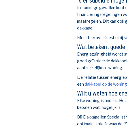
Is er subsidie mogeli
In sommige gevallen kunt 
financieringsregelingen w
maatregelen. Dit kan ook g
dakkapel.
Meer hierover leest u bij
s
Wat betekent goede 
Energiezuinigheid wordt s
goed geïsoleerde dakkapel 
aantrekkelijkere woning.
De relatie tussen energieb
een
dakkapel op de woning
Wilt u weten hoe en
Elke woning is anders. Het
bepalen wat mogelijk is.
Bij Dakkapellen Specialist
optimale isolatiewaarde. Zo