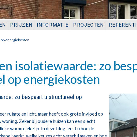
EN
PRIJZEN
INFORMATIE
PROJECTEN
REFERENT
l op energiekosten
en isolatiewaarde: zo bes
el op energiekosten
arde: zo bespaart u structureel op
er ruimte en licht, maar heeft ook grote invloed op
 woning. Zeker bij oudere huizen kan een slecht
inke warmtelek zijn. In deze blog leest u hoe de
kapel werkt, welke keuzes echt verschil maken en hoe