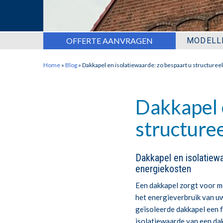
OFFERTE AANVRAGEN
MODELL
Home
»
Blog
»
Dakkapel en isolatiewaarde: zo bespaart u structuree
Dakkapel 
structure
Dakkapel en isolatiewa
energiekosten
Een dakkapel zorgt voor me
het energieverbruik van uw
geïsoleerde dakkapel een fl
isolatiewaarde van een dak